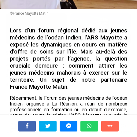
le 09/08/2026
©France Mayotte Matin
Lors d’un forum régional dédié aux jeunes
médecins de l’océan Indien, l’ARS Mayotte a
exposé les dynamiques en cours en matière
d’offre de soins sur l’île. Mais au-delà des
SÉRIE. Histoire des chefs-
Rapport 2025 de l’Ifremer :
projets portés par l’agence, la question
lieux d’Outre-mer : Nouméa,
un engagement décisif dans
une capitale construite par
les Outre-mer
cruciale demeure : comment attirer les
le bagne, le nickel et le
jeunes médecins mahorais à exercer sur le
le 07/08/2026
Pacifique
territoire. Un sujet de notre partenaire
le 08/08/2026
France Mayotte Matin.
Récemment, le Forum des jeunes médecins de l’océan
Indien, organisé à La Réunion, a réuni de nombreux
De Messi à Trump : l’expérience
professionnels en formation ou en début d’exercice,
internationale du Martiniquais Benoît
venus de toute la région. L’ARS Mayotte y a pris la
Etinof au ...
parole pour partager sa vision du développement du
le 07/08/2026
système de soins sur l’île. Une intervention marquée
par la présence du directeur général de l’agence, le Dr
À la une
Tv
Radio
A Propos
Fil Info
Avec VEENI, le Guadeloupéen Yanis