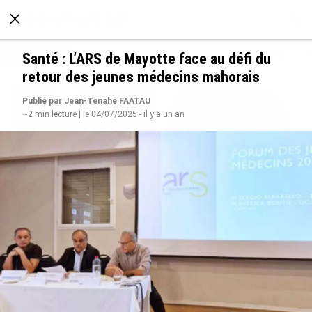
À LA UNE
POLITIQUE
ECONOMIE
SOCIÉTÉ
Santé : L’ARS de Mayotte face au défi du
retour des jeunes médecins mahorais
Publié par Jean-Tenahe FAATAU
~2 min lecture | le 04/07/2025 - il y a un an
Grandes figures des Outre-mer : Jane et
Paulette Nardal, les sœurs martiniquaises au
cœur du mouvement de la négritude