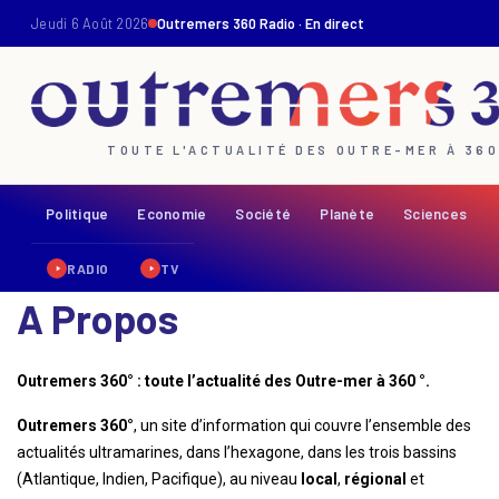
Jeudi 6 Août 2026
Outremers 360 Radio · En direct
TOUTE L'ACTUALITÉ DES OUTRE-MER À 36
Politique
Economie
Société
Planète
Sciences
RADIO
TV
A Propos
Outremers 360° : toute l’actualité des Outre-mer à 360 °.
Outremers 360°
, un site d’information qui couvre l’ensemble des
actualités ultramarines, dans l’hexagone, dans les trois bassins
(Atlantique, Indien, Pacifique), au niveau
local
,
régional
et