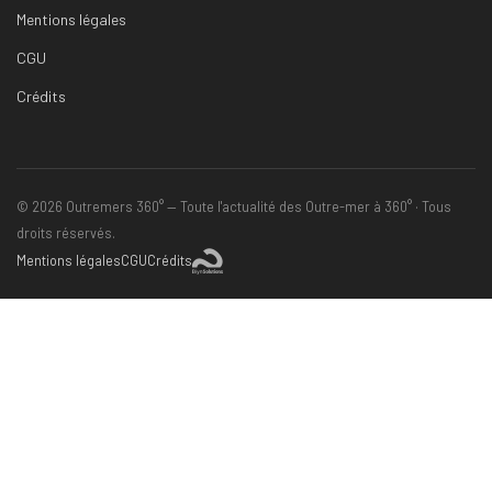
Mentions légales
CGU
Crédits
© 2026 Outremers 360° — Toute l'actualité des Outre-mer à 360° · Tous
droits réservés.
Mentions légales
CGU
Crédits