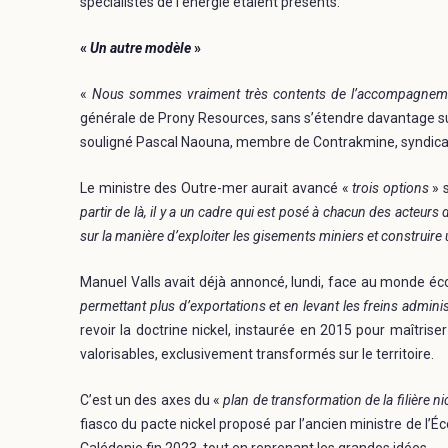
spécialistes de l’énergie étaient présents.
«
Un autre modèle
»
«
Nous sommes vraiment très contents de l’accompagnemen
générale de Prony Resources, sans s’étendre davantage su
souligné Pascal Naouna, membre de Contrakmine, syndicat 
Le ministre des Outre-mer aurait avancé «
trois options
» s
partir de là, il y a un cadre qui est posé à chacun des acteur
sur la manière d’exploiter les gisements miniers et construire
Manuel Valls avait déjà annoncé, lundi, face au monde éc
permettant plus d’exportations et en levant les freins administ
revoir la doctrine nickel, instaurée en 2015 pour maîtris
valorisables, exclusivement transformés sur le territoire.
C’est un des axes du «
plan de transformation de la filière ni
fiasco du pacte nickel proposé par l’ancien ministre de l’