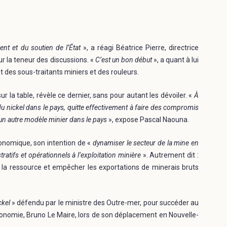
t et du soutien de l’État
», a réagi Béatrice Pierre, directrice
r la teneur des discussions. «
C’est un bon début
», a quant à lui
des sous-traitants miniers et des rouleurs.
ur la table, révèle ce dernier, sans pour autant les dévoiler. «
À
s du nickel dans le pays, quitte effectivement à faire des compromis
 un autre modèle minier dans le pays
», expose Pascal Naouna.
onomique, son intention de «
dynamiser le secteur de la mine en
ratifs et opérationnels à l’exploitation minière
». Autrement dit :
er la ressource et empêcher les exportations de minerais bruts
ckel
» défendu par le ministre des Outre-mer, pour succéder au
Économie, Bruno Le Maire, lors de son déplacement en Nouvelle-