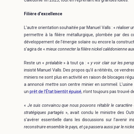
Calédonie fin 2023, tout en reprenant les grandes idées.
Filière d’excellence
L’autre orientation souhaitée par Manuel Valls : «
réaliser u
permettre à la filière métallurgique, plombée par des c
développement de l’énergie solaire ou encore la constructio
s’agira de «
mieux connecter la filière nickel calédonienne a
Reste un «
préalable
» à tout ça : «
y voir clair sur les per
insisté Manuel Valls. Des propos qu’il a réitérés, ce vendre
miniers ne sont plus en activité en raison de blocages réguli
a annoncé mettre son centre minier en sommeil. L’usine 
un
prêt de l'État bientôt épuisé
, n’ont toujours pas trouvé 
«
Je suis convaincu que nous pouvons rétablir le caractère de
stratégiques partagés
», avait conclu le ministre des Outr
s’avérer essentielle dans les discussions sur l’avenir i
reconstruire ensemble le pays, et ça passera aussi par le nicke