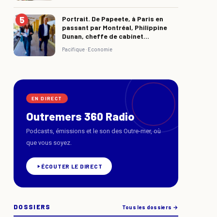
Portrait. De Papeete, à Paris en
passant par Montréal, Philippine
Dunan, cheffe de cabinet...
Pacifique ·
Economie
EN DIRECT
Outremers 360 Radio
Podcasts, émissions et le son des Outre-mer, où
que vous soyez.
ÉCOUTER LE DIRECT
DOSSIERS
Tous les dossiers →