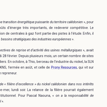
ne transition énergétique puissante du territoire calédonien
», pour
oûts d’énergie très importants, de redevenir compétitive. Le
n de centrales à gaz font partie des pistes à l’étude. Enfin, il
ux besoins stratégiques des industries européennes
».
spectives de reprise et d’activité des usines métallurgiques
», avait
di 28 février. Depuis plusieurs mois, un certain nombre de sites
ers. En octobre, à Thio, berceau de l’industrie du nickel, la SLN
KNS, fermée en août, et celle de
Prony Resources
, qui vit sur
de repreneur.
 « filière d’excellence »
du nickel calédonien dans nos intérêts
e-mer, lundi soir. La relance de la filière pourrait également
nstitutionnel. Pour Pascal Naouna, «
on a la responsabilité de
l
».