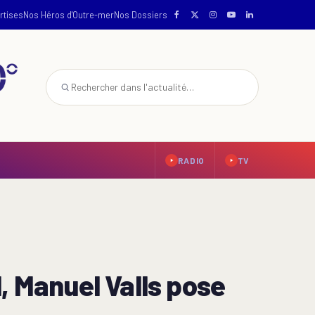
rtises
Nos Héros d'Outre-mer
Nos Dossiers
RADIO
TV
, Manuel Valls pose