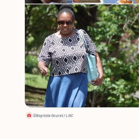
©Baptiste Gouret / LNC