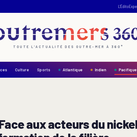
L'Édito
Expe
TOUTE L'ACTUALITÉ DES OUTRE-MER À 360°
nces
Culture
Sports
Atlantique
Indien
Pacifique
Face aux acteurs du nickel