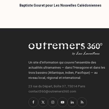
Baptiste Gouret pour Les Nouvelles Calédoniennes
Un site d'information qui couvre l'ensemble des
actualités ultramarines — dans l'Hexagone et dans les
trois bassins (Atlantique, Indien, Pacifique) — au
niveau local, régional et international.
23 rue du Départ, Boîte 37, 75014 Paris
contact360@outremers360.com