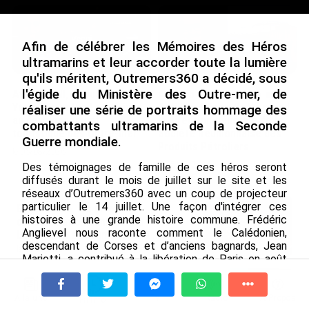
Afin de célébrer les Mémoires des Héros
ultramarins et leur accorder toute la lumière
qu'ils méritent, Outremers360 a décidé, sous
l'égide du Ministère des Outre-mer, de
Avec VEENI, le Guadeloupéen
Après 5 ans à la SARA aux
Yanis Foy entend participer
Antilles, Olivier Cotta prend
réaliser une série de portraits hommage des
au développement
la direction générale de la
combattants ultramarins de la Seconde
touristique des Outre-mer
Société Réunionnaise des
Guerre mondiale.
Produits Pétroliers
le 06/08/2026
le 05/08/2026
Des témoignages de famille de ces héros seront
diffusés durant le mois de juillet sur le site et les
réseaux d’Outremers360 avec un coup de projecteur
particulier le 14 juillet. Une façon d'intégrer ces
En juin 2026, les prix à la
histoires à une grande histoire commune. Frédéric
consommation diminuent à
Anglievel nous raconte comment le Calédonien,
La Réunion et augmentent à ...
descendant de Corses et d’anciens bagnards, Jean
le 04/08/2026
Mariotti, a contribué à la libération de Paris en août
1944.
INTERVIEW. À Wallis-et-Futuna, un
tourisme authentique et durable en
À la une
Tv
Radio
A Propos
Fil Info
plein essor...