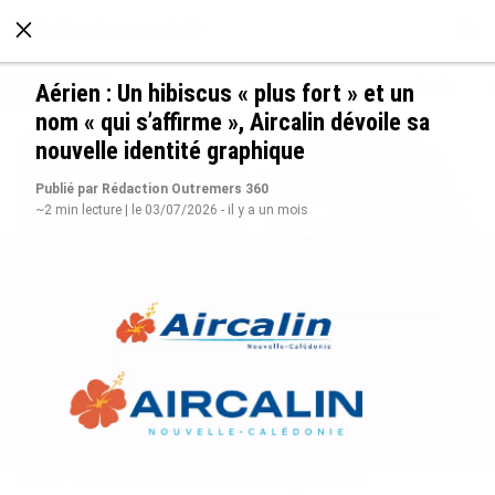
À LA UNE
POLITIQUE
ECONOMIE
SOCIÉTÉ
Aérien : Un hibiscus « plus fort » et un
nom « qui s’affirme », Aircalin dévoile sa
nouvelle identité graphique
Publié par Rédaction Outremers 360
~2 min lecture | le 03/07/2026 - il y a un mois
Grandes figures des Outre-mer : Jane et
Paulette Nardal, les sœurs martiniquaises au
cœur du mouvement de la négritude