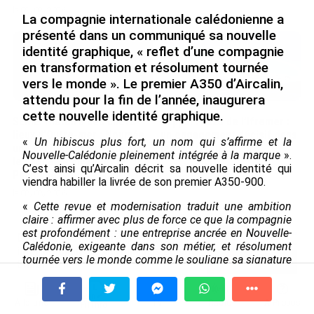
le 09/08/2026
La compagnie internationale calédonienne a
présenté dans un communiqué sa nouvelle
identité graphique, « reflet d’une compagnie
en transformation et résolument tournée
vers le monde ». Le premier A350 d’Aircalin,
attendu pour la fin de l’année, inaugurera
cette nouvelle identité graphique.
SÉRIE. Histoire des chefs-
Rapport 2025 de l’Ifremer :
lieux d’Outre-mer : Nouméa,
un engagement décisif dans
«
Un hibiscus plus fort, un nom qui s’affirme et la
une capitale construite par
les Outre-mer
Nouvelle-Calédonie pleinement intégrée à la marque
».
le bagne, le nickel et le
C’est ainsi qu’Aircalin décrit sa nouvelle identité qui
le 07/08/2026
Pacifique
viendra habiller la livrée de son premier A350-900.
le 08/08/2026
«
Cette revue et modernisation traduit une ambition
claire : affirmer avec plus de force ce que la compagnie
est profondément : une entreprise ancrée en Nouvelle-
De Messi à Trump : l’expérience
Calédonie, exigeante dans son métier, et résolument
internationale du Martiniquais Benoît
tournée vers le monde comme le souligne sa signature
Etinof au ...
« Vivre le monde, c’est notre nature »
», poursuit la
le 07/08/2026
compagnie qui se défend d’une «
rupture
» entre son
ancien et son nouveau logo, puisque ses
À la une
Tv
Radio
A Propos
Fil Info
Avec VEENI, le Guadeloupéen Yanis
« fondamentaux
» -l’hibiscus, et les couleurs- «
sont