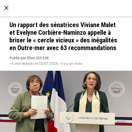
À LA UNE
POLITIQUE
ECONOMIE
SOCIÉTÉ
Un rapport des sénatrices Viviane Malet
et Evelyne Corbière-Naminzo appelle à
briser le « cercle vicieux » des inégalités
en Outre-mer avec 63 recommandations
Publié par Eline ULYSSE
~5 min lecture | le 02/07/2026 - il y a un mois
Avec VEENI, le Guadeloupéen Yanis Foy entend
participer au développement touristique des
Outre-mer
le 06/08/2026