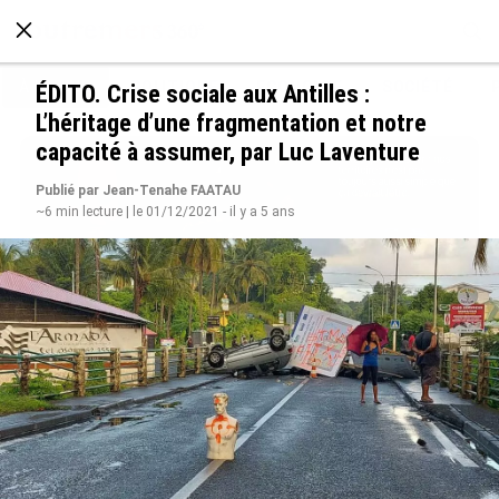
À LA UNE
POLITIQUE
ECONOMIE
SOCIÉTÉ
ÉDITO. Crise sociale aux Antilles :
L’héritage d’une fragmentation et notre
capacité à assumer, par Luc Laventure
Publié par Jean-Tenahe FAATAU
~6 min lecture | le 01/12/2021 - il y a 5 ans
Avec VEENI, le Guadeloupéen Yanis Foy entend
participer au développement touristique des
Outre-mer
le 06/08/2026