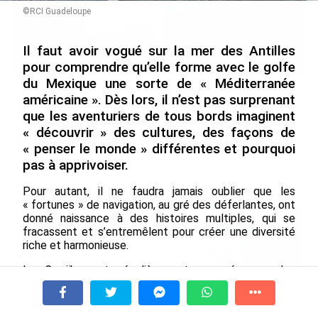
©RCI Guadeloupe
Il faut avoir vogué sur la mer des Antilles
pour comprendre qu’elle forme avec le golfe
du Mexique une sorte de « Méditerranée
Après 5 ans à la SARA aux
En juin 2026, les prix à la
américaine ». Dès lors, il n’est pas surprenant
Antilles, Olivier Cotta prend
consommation diminuent à
que les aventuriers de tous bords imaginent
la direction générale de la
La Réunion et augmentent à
« découvrir » des cultures, des façons de
Société Réunionnaise des
Mayotte (Insee)
« penser le monde » différentes et pourquoi
Produits Pétroliers
le 04/08/2026
pas à apprivoiser.
le 05/08/2026
Pour autant, il ne faudra jamais oublier que les
« fortunes » de navigation, au gré des déferlantes, ont
INTERVIEW. À Wallis-et-Futuna, un
donné naissance à des histoires multiples, qui se
tourisme authentique et durable en
fracassent et s’entremêlent pour créer une diversité
plein essor...
riche et harmonieuse.
le 04/08/2026
La Caraïbe est régulièrement secouée par des
séismes, des éruptions volcaniques, des cyclones, ….
Prix à la consommation en juin 2026 :
Régulièrement, quelque chose nous secoue. C’est ce
progression en Guadeloupe, recul en
À la une
Tv
Radio
A Propos
Fil Info
que nous vivons en ce moment : alors prenons du
Guyane...