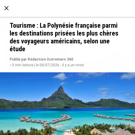
À LA UNE
POLITIQUE
ECONOMIE
SOCIÉTÉ
Tourisme : La Polynésie française parmi
les destinations prisées les plus chères
des voyageurs américains, selon une
étude
Publié par Rédaction Outremers 360
~3 min lecture | le 08/07/2026 - il y a un mois
Après 5 ans à la SARA aux Antilles, Olivier
Cotta prend la direction générale de la Société
Réunionnaise des Produits Pétroliers
le 05/08/2026