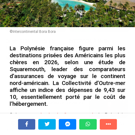
©Intercontinental Bora Bora
En juin 2026, les prix à la
INTERVIEW. À Wallis-et-
consommation diminuent à
Futuna, un tourisme
La Polynésie française figure parmi les
La Réunion et augmentent à
authentique et durable en
destinations prisées des Américains les plus
Mayotte (Insee)
plein essor : « L’ambition
chères en 2026, selon une étude de
2030 c’est autant de
le 04/08/2026
Squaremouth, leader des comparateurs
touristes que d’habitants »
d’assurances de voyage sur le continent
le 04/08/2026
nord-américain. La Collectivité d’Outre-mer
affiche un indice des dépenses de 9,43 sur
10, essentiellement porté par le coût de
Prix à la consommation en juin 2026 :
progression en Guadeloupe, recul en
l’hébergement.
Guyane...
Selon cette
étude de Squaremouth
, la Polynésie
le 03/08/2026
française est en troisième position des destinations
les plus chères et appréciées des Américains. Avec un
Hôpitaux des Outre-mer (6/10). En
À la une
Tv
Radio
A Propos
Fil Info
indice des dépenses de 9,43 sur 10, elle se classe
Polynésie, le Centre hospitalier