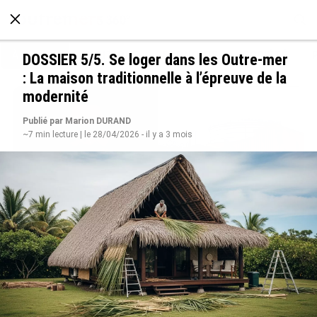
À LA UNE
POLITIQUE
ECONOMIE
SOCIÉTÉ
DOSSIER 5/5. Se loger dans les Outre-mer
: La maison traditionnelle à l’épreuve de la
modernité
Publié par Marion DURAND
~7 min lecture | le 28/04/2026 - il y a 3 mois
Après 5 ans à la SARA aux Antilles, Olivier
Cotta prend la direction générale de la Société
Réunionnaise des Produits Pétroliers
le 05/08/2026