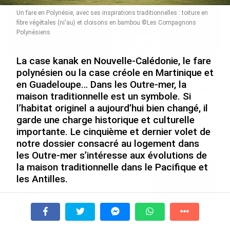
Un fare en Polynésie, avec ses inspirations traditionnelles : toiture en
fibre végétales (ni'au) et cloisons en bambou ©Les Compagnons
Polynésiens
La case kanak en Nouvelle-Calédonie, le fare
En juin 2026, les prix à la
INTERVIEW. À Wallis-et-
polynésien ou la case créole en Martinique et
consommation diminuent à
Futuna, un tourisme
en Guadeloupe… Dans les Outre-mer, la
La Réunion et augmentent à
authentique et durable en
maison traditionnelle est un symbole. Si
Mayotte (Insee)
plein essor : « L’ambition
l’habitat originel a aujourd’hui bien changé, il
2030 c’est autant de
le 04/08/2026
touristes que d’habitants »
garde une charge historique et culturelle
importante. Le cinquième et dernier volet de
le 04/08/2026
notre dossier consacré au logement dans
les Outre-mer s’intéresse aux évolutions de
Prix à la consommation en juin 2026 :
la maison traditionnelle dans le Pacifique et
progression en Guadeloupe, recul en
les Antilles.
Guyane...
le 03/08/2026
Dans les Outre-mer, la maison traditionnelle est un
symbole. Lorsqu’on pense aux îles du Pacifique, on
garde en tête les fare polynésiens et le toit si
Hôpitaux des Outre-mer (6/10). En
À la une
Tv
Radio
A Propos
Fil Info
caractéristique des cases kanak. Dans les territoires
Polynésie, le Centre hospitalier