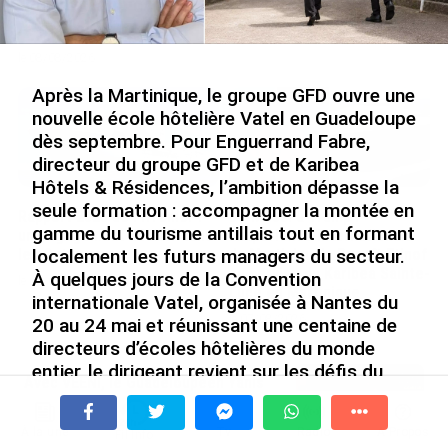
Nouméa, une capitale construite par le bagne,
le nickel et le Pacifique
le 08/08/2026
Après la Martinique, le groupe GFD ouvre une
nouvelle école hôtelière Vatel en Guadeloupe
dès septembre. Pour Enguerrand Fabre,
directeur du groupe GFD et de Karibea
Hôtels & Résidences, l’ambition dépasse la
seule formation : accompagner la montée en
Rapport 2025 de l’Ifremer :
De Messi à Trump :
gamme du tourisme antillais tout en formant
un engagement décisif dans
l’expérience internationale
les Outre-mer
du Martiniquais Benoît Etinof
localement les futurs managers du secteur.
au service du Karibea Sainte-
À quelques jours de la Convention
le 07/08/2026
Luce en Martinique
internationale Vatel, organisée à Nantes du
le 07/08/2026
20 au 24 mai et réunissant une centaine de
directeurs d’écoles hôtelières du monde
entier, le dirigeant revient sur les défis du
Avec VEENI, le Guadeloupéen Yanis
tourisme antillais, le pari de la formation
Foy entend participer au
locale et sa vision d’une filière plus
développement tourist...
À la une
Tv
Radio
A Propos
Fil Info
professionnalisée.
le 06/08/2026