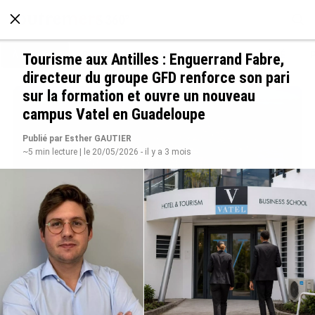
À LA UNE
POLITIQUE
ECONOMIE
SOCIÉTÉ
Tourisme aux Antilles : Enguerrand Fabre,
directeur du groupe GFD renforce son pari
sur la formation et ouvre un nouveau
campus Vatel en Guadeloupe
Publié par Esther GAUTIER
~5 min lecture | le 20/05/2026 - il y a 3 mois
SÉRIE. Histoire des chefs-lieux d’Outre-mer :