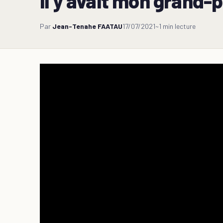
il y avait mon grand-p
Par
Jean-Tenahe FAATAU
17/07/2021
~1 min lecture