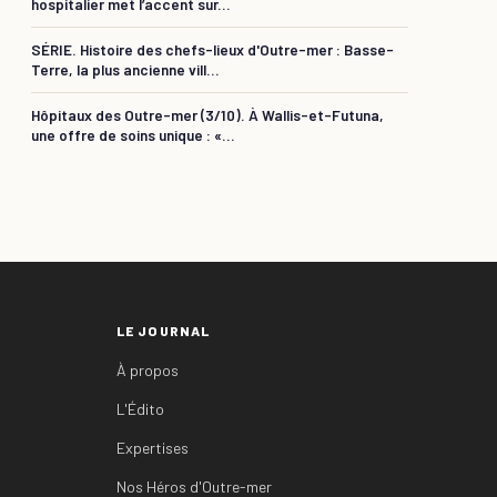
hospitalier met l’accent sur...
SÉRIE. Histoire des chefs-lieux d'Outre-mer : Basse-
Terre, la plus ancienne vill...
Hôpitaux des Outre-mer (3/10). À Wallis-et-Futuna,
une offre de soins unique : «...
LE JOURNAL
À propos
L'Édito
Expertises
Nos Héros d'Outre-mer