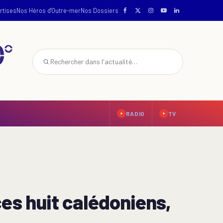
rtises
Nos Héros d'Outre-mer
Nos Dossiers
RADIO
TV
es huit calédoniens,