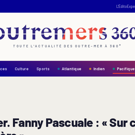
L'Édito
Expe
TOUTE L'ACTUALITÉ DES OUTRE-MER À 360°
nces
Culture
Sports
Atlantique
Indien
Pacifique
. Fanny Pascuale : « Sur c