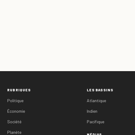
RUBRIQUES
LES BASSINS
Politique
Atlantique
Économie
Indien
Société
Pacifique
Planète
MÉDIAS