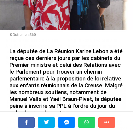
©Outremers360
Après 5 ans à la SARA aux
En juin 2026, les prix à la
Antilles, Olivier Cotta prend
consommation diminuent à
La députée de La Réunion Karine Lebon a été
la direction générale de la
La Réunion et augmentent à
Société Réunionnaise des
Mayotte (Insee)
reçue ces derniers jours par les cabinets du
Produits Pétroliers
Premier ministre et celui des Relations avec
le 04/08/2026
le Parlement pour trouver un chemin
le 05/08/2026
parlementaire à la proposition de loi relative
aux enfants réunionnais de la Creuse. Malgré
INTERVIEW. À Wallis-et-Futuna, un
les nombreux soutiens, notamment de
tourisme authentique et durable en
Manuel Valls et Yaël Braun-Pivet, la députée
plein essor...
peine à inscrire sa PPL à l’ordre du jour du
le 04/08/2026
calendrier parlementaire.
Prix à la consommation en juin 2026 :
Présentée en mars dernier mais rejetée en
progression en Guadeloupe, recul en
À la une
Tv
Radio
A Propos
conférence des présidents de l’Assemblée nationale
Fil Info
Guyane...