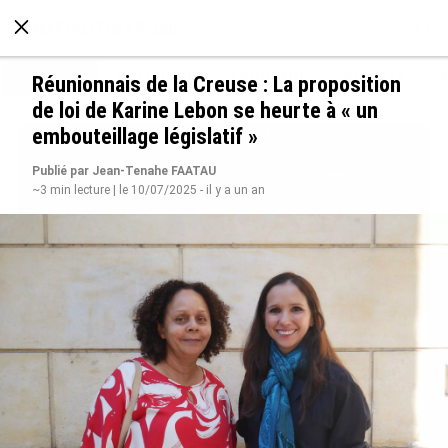
À LA UNE
POLITIQUE
ECONOMIE
SOCIÉTÉ
Réunionnais de la Creuse : La proposition
de loi de Karine Lebon se heurte à « un
embouteillage législatif »
Publié par Jean-Tenahe FAATAU
~3 min lecture | le 10/07/2025 - il y a un an
Avec VEENI, le Guadeloupéen Yanis Foy entend
participer au développement touristique des
Outre-mer
le 06/08/2026