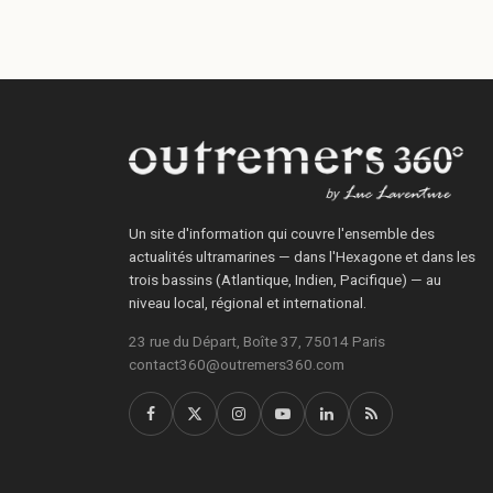
Un site d'information qui couvre l'ensemble des
actualités ultramarines — dans l'Hexagone et dans les
trois bassins (Atlantique, Indien, Pacifique) — au
niveau local, régional et international.
23 rue du Départ, Boîte 37, 75014 Paris
contact360@outremers360.com