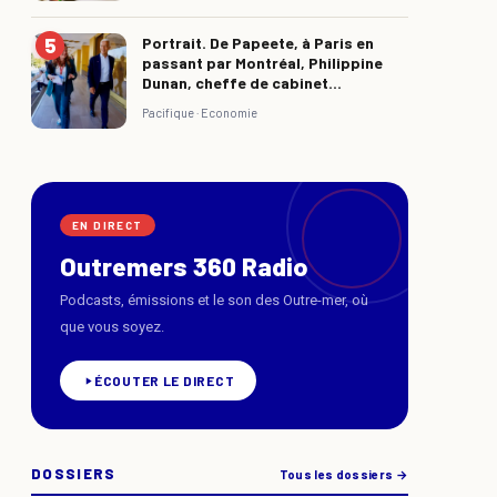
Portrait. De Papeete, à Paris en
passant par Montréal, Philippine
Dunan, cheffe de cabinet...
Pacifique ·
Economie
EN DIRECT
Outremers 360 Radio
Podcasts, émissions et le son des Outre-mer, où
que vous soyez.
ÉCOUTER LE DIRECT
DOSSIERS
Tous les dossiers →