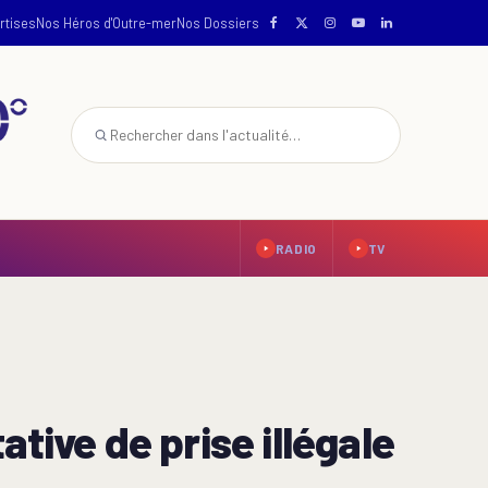
rtises
Nos Héros d'Outre-mer
Nos Dossiers
RADIO
TV
tive de prise illégale