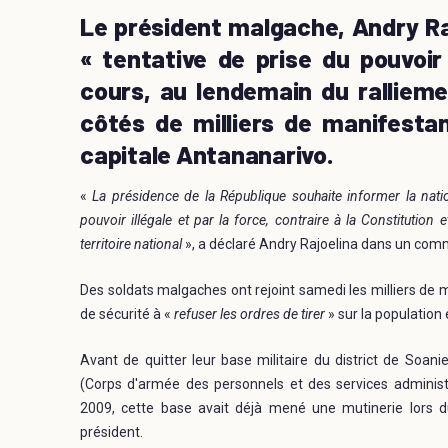
Le président malgache, Andry Ra
« tentative de prise du pouvoir 
cours, au lendemain du ralliem
côtés de milliers de manifesta
capitale Antananarivo.
«
La présidence de la République souhaite informer la nati
pouvoir illégale et par la force, contraire à la Constitution
territoire national
», a déclaré Andry Rajoelina dans un com
Des soldats malgaches ont rejoint samedi les milliers de 
de sécurité à «
refuser les ordres de tirer
» sur la population
Avant de quitter leur base militaire du district de Soan
(Corps d'armée des personnels et des services administr
2009, cette base avait déjà mené une mutinerie lors du
président.