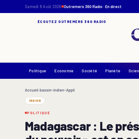
Samedi 8 Août 2026
Outremers 360 Radio · En direct
ÉCOUTEZ OUTREMERS 360 RADIO
Politique
Economie
Société
Planète
Scie
Accueil
›
bassin-indien-Appli
INDIEN
POLITIQUE
Madagascar : Le prési