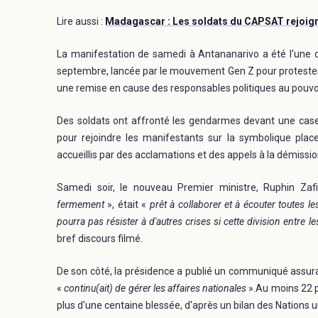
Lire aussi :
Madagascar : Les soldats du CAPSAT rejoigne
La manifestation de samedi à Antananarivo a été l'une d
septembre, lancée par le mouvement Gen Z pour protester c
une remise en cause des responsables politiques au pouvoi
Des soldats ont affronté les gendarmes devant une casern
pour rejoindre les manifestants sur la symbolique place
accueillis par des acclamations et des appels à la démissio
Samedi soir, le nouveau Premier ministre, Ruphin Z
fermement
», était «
prêt à collaborer et à écouter toutes le
pourra pas résister à d'autres crises si cette division entre l
bref discours filmé.
De son côté, la présidence a publié un communiqué assura
«
continu(ait) de gérer les affaires nationales
».Au moins 22 p
plus d'une centaine blessée, d'après un bilan des Nations 