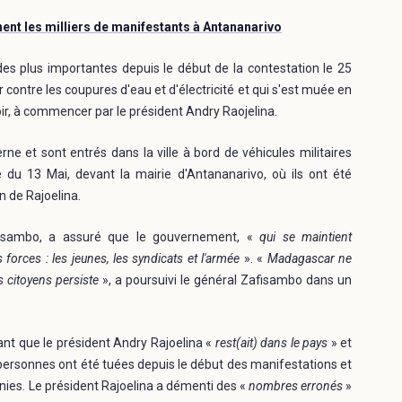
nt les milliers de manifestants à Antananarivo
es plus importantes depuis le début de la contestation le 25
ontre les coupures d'eau et d'électricité et qui s'est muée en
r, à commencer par le président Andry Raojelina.
e et sont entrés dans la ville à bord de véhicules militaires
 du 13 Mai, devant la mairie d'Antananarivo, où ils ont été
n de Rajoelina.
afisambo, a assuré que le gouvernement, «
qui se maintient
s forces : les jeunes, les syndicats et l'armée
». «
Madagascar ne
es citoyens persiste
», a poursuivi le général Zafisambo dans un
nt que le président Andry Rajoelina «
rest(ait) dans le pays
» et
ersonnes ont été tuées depuis le début des manifestations et
unies. Le président Rajoelina a démenti des «
nombres erronés
»