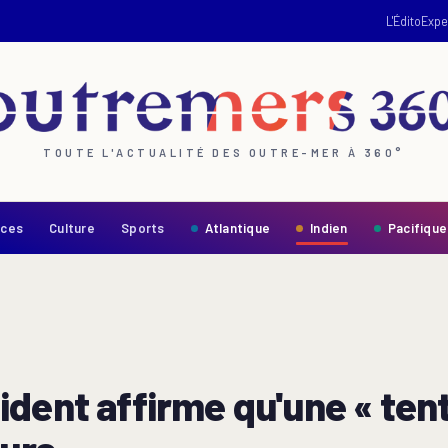
L'Édito
Expe
TOUTE L'ACTUALITÉ DES OUTRE-MER À 360°
nces
Culture
Sports
Atlantique
Indien
Pacifique
dent affirme qu'une « tenta