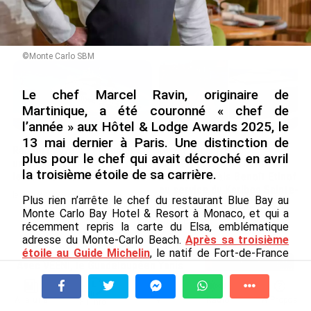
Nouméa, une capitale construite par le bagne,
le nickel et le Pacifique
le 08/08/2026
©Monte Carlo SBM
Le chef Marcel Ravin, originaire de
Martinique, a été couronné « chef de
l’année » aux Hôtel & Lodge Awards 2025, le
13 mai dernier à Paris. Une distinction de
Rapport 2025 de l’Ifremer :
De Messi à Trump :
plus pour le chef qui avait décroché en avril
un engagement décisif dans
l’expérience internationale
la troisième étoile de sa carrière.
les Outre-mer
du Martiniquais Benoît Etinof
au service du Karibea Sainte-
le 07/08/2026
Plus rien n’arrête le chef du restaurant Blue Bay au
Luce en Martinique
Monte Carlo Bay Hotel & Resort à Monaco, et qui a
le 07/08/2026
récemment repris la carte du Elsa, emblématique
adresse du Monte-Carlo Beach.
Après sa troisième
étoile au Guide Michelin
, le natif de Fort-de-France
Avec VEENI, le Guadeloupéen Yanis
vient de décrocher le titre de « chef de l’année » des
Foy entend participer au
prestigieux Hôtel & Lodge Awards 2025.
développement tourist...
À la une
Tv
Radio
A Propos
« Recevoir cette récompense en tant que cuisinier est
Fil Info
le 06/08/2026