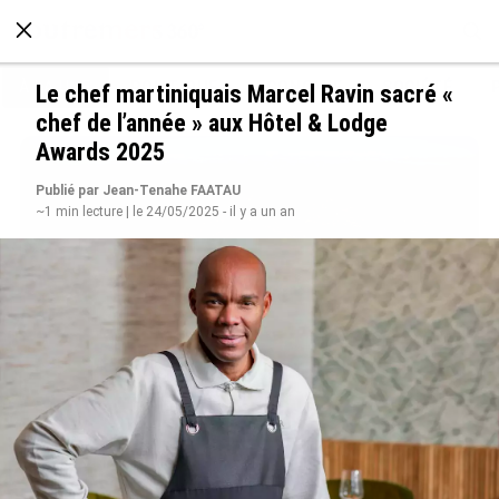
À LA UNE
POLITIQUE
ECONOMIE
SOCIÉTÉ
Le chef martiniquais Marcel Ravin sacré «
chef de l’année » aux Hôtel & Lodge
Awards 2025
Publié par Jean-Tenahe FAATAU
~1 min lecture | le 24/05/2025 - il y a un an
SÉRIE. Histoire des chefs-lieux d’Outre-mer :