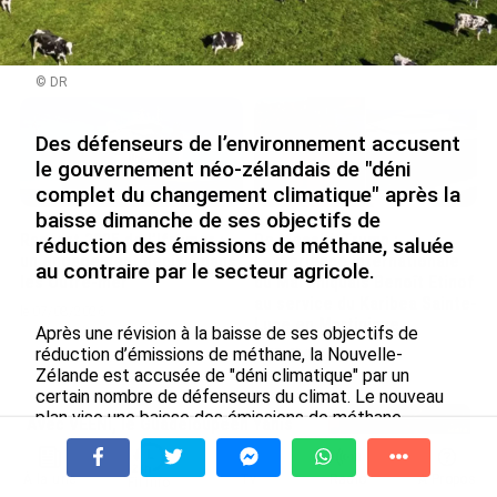
Nouméa, une capitale construite par le bagne,
le nickel et le Pacifique
le 08/08/2026
© DR
Des défenseurs de l’environnement accusent
le gouvernement néo-zélandais de "déni
complet du changement climatique" après la
baisse dimanche de ses objectifs de
Rapport 2025 de l’Ifremer :
De Messi à Trump :
réduction des émissions de méthane, saluée
un engagement décisif dans
l’expérience internationale
au contraire par le secteur agricole.
les Outre-mer
du Martiniquais Benoît Etinof
au service du Karibea Sainte-
le 07/08/2026
Luce en Martinique
Après une révision à la baisse de ses objectifs de
réduction d’émissions de méthane, la Nouvelle-
le 07/08/2026
Zélande est accusée de "déni climatique" par un
certain nombre de défenseurs du climat. Le nouveau
plan vise une baisse des émissions de méthane
Avec VEENI, le Guadeloupéen Yanis
comprise entre 14 et 24 % d’ici 2050, par rapport aux
Foy entend participer au
niveaux de 2017. L’objectif précédent était fixé entre
développement tourist...
24 et 47 %. Le gouvernement de coalition de droite
À la une
Tv
Radio
A Propos
Fil Info
le 06/08/2026