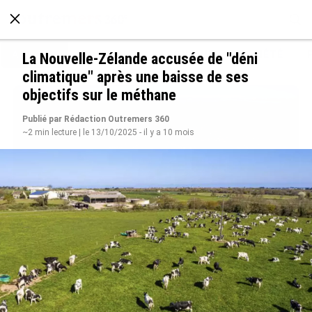
À LA UNE
POLITIQUE
ECONOMIE
SOCIÉTÉ
La Nouvelle-Zélande accusée de "déni
climatique" après une baisse de ses
objectifs sur le méthane
Publié par Rédaction Outremers 360
~2 min lecture | le 13/10/2025 - il y a 10 mois
SÉRIE. Histoire des chefs-lieux d’Outre-mer :