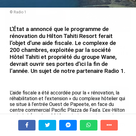
© Radio 1
L’État a annoncé que le programme de
rénovation du Hilton Tahiti Resort ferait
Après 5 ans à la SARA aux
En juin 2026, les prix à la
l’objet d’une aide fiscale. Le complexe de
Antilles, Olivier Cotta prend
consommation diminuent à
200 chambres, exploitée par la société
la direction générale de la
La Réunion et augmentent à
Hôtel Tahiti et propriété du groupe Wane,
Société Réunionnaise des
Mayotte (Insee)
devrait ouvrir ses portes d’ici la fin de
Produits Pétroliers
le 04/08/2026
l’année. Un sujet de notre partenaire Radio 1.
le 05/08/2026
INTERVIEW. À Wallis-et-Futuna, un
L’aide fiscale a été accordée pour la « rénovation, la
tourisme authentique et durable en
réhabilitation et l’extension » du complexe hôtelier qui
plein essor...
se situe à l’entrée Ouest de Papeete, en face du
centre commercial Pacific Plazza de Faa’a. L’ex-Hilton
le 04/08/2026
avait été fermé en 2010 et plusieurs projets avaient
été évoqué pour
ce site, acquis par le groupe Wane.
La
Prix à la consommation en juin 2026 :
rénovation de l’hôtel avait été confirmé en 2018, mais
progression en Guadeloupe, recul en
À la une
Tv
Radio
A Propos
Fil Info
les travaux ont tardé à aboutir. L’agrément délivré par
Guyane...