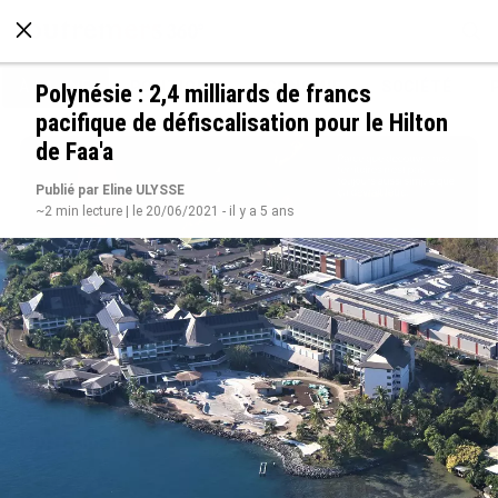
À LA UNE
POLITIQUE
ECONOMIE
SOCIÉTÉ
Polynésie : 2,4 milliards de francs
pacifique de défiscalisation pour le Hilton
de Faa'a
Publié par Eline ULYSSE
~2 min lecture | le 20/06/2021 - il y a 5 ans
Avec VEENI, le Guadeloupéen Yanis Foy entend
participer au développement touristique des
Outre-mer
le 06/08/2026