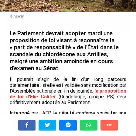
©Inserm
Le Parlement devrait adopter mardi une
proposition de loi visant à reconnaître la
Avec VEENI, le Guadeloupéen
Après 5 ans à la SARA aux
« part de responsabilité » de l'État dans le
Yanis Foy entend participer
Antilles, Olivier Cotta prend
au développement
la direction générale de la
scandale du chlordécone aux Antilles,
touristique des Outre-mer
Société Réunionnaise des
malgré une ambition amoindrie en cours
Produits Pétroliers
d'examen au Sénat.
le 06/08/2026
le 05/08/2026
Il pourrait s'agir de la fin d'un long parcours
parlementaire : si elle est validée sans modification par
l'Assemblée nationale en fin de journée,
la proposition
En juin 2026, les prix à la
de loi d'Elie Califer
(Guadeloupe, groupe PS) sera
consommation diminuent à
définitivement adoptée au Parlement.
La Réunion et augmentent à ...
le 04/08/2026
Interrogé par l'AFP, le député confirme souhaiter une
adoption dans les mêmes termes qu'au Sénat, pour
INTERVIEW. À Wallis-et-Futuna, un
«
cranter la responsabilité de l'État
», et entériner un
tourisme authentique et durable en
dispositif «
attendu par les victimes
» du chlordécone,
À la une
Tv
Radio
A Propos
Fil Info
plein essor...