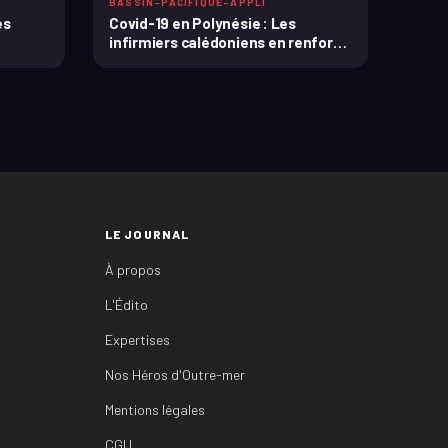
BASSIN-PACIFIQUE-APPLI
es
Covid-19 en Polynésie : Les
infirmiers calédoniens en renfort
au CHPF ...
LE JOURNAL
À propos
L'Édito
Expertises
Nos Héros d'Outre-mer
Mentions légales
CGU