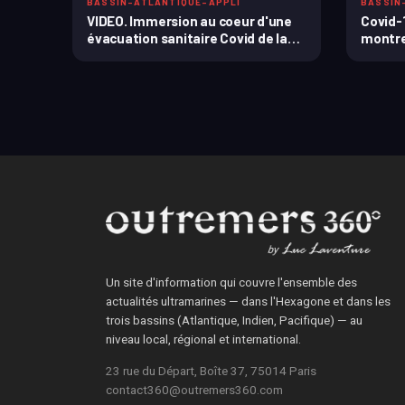
BASSIN-ATLANTIQUE-APPLI
BASSIN
VIDEO. Immersion au coeur d'une
Covid-
évacuation sanitaire Covid de la
montre 
Guade...
la c...
Un site d'information qui couvre l'ensemble des
actualités ultramarines — dans l'Hexagone et dans les
trois bassins (Atlantique, Indien, Pacifique) — au
niveau local, régional et international.
23 rue du Départ, Boîte 37, 75014 Paris
contact360@outremers360.com