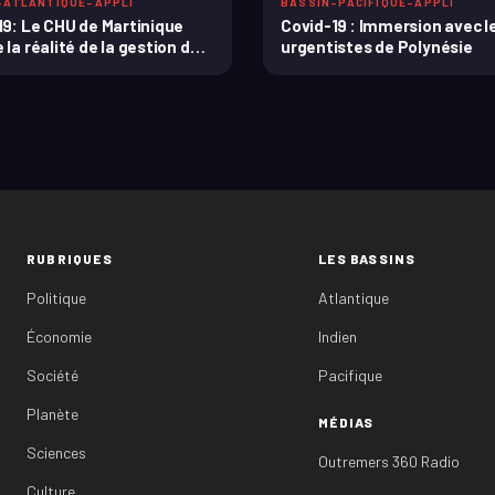
-ATLANTIQUE-APPLI
BASSIN-PACIFIQUE-APPLI
19: Le CHU de Martinique
Covid-19 : Immersion avec l
la réalité de la gestion de
urgentistes de Polynésie
RUBRIQUES
LES BASSINS
Politique
Atlantique
Économie
Indien
Société
Pacifique
Planète
MÉDIAS
Sciences
Outremers 360 Radio
Culture