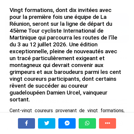
le 09/08/2026
Vingt formations, dont dix invitées avec
pour la première fois une équipe de La
Réunion, seront sur la ligne de départ du
45ème Tour cycliste International de
Martinique qui parcourra les routes de l’île
du 3 au 12 juillet 2026. Une édition
exceptionnelle, pleine de nouveautés avec
SÉRIE. Histoire des chefs-
Rapport 2025 de l’Ifremer :
lieux d’Outre-mer : Nouméa,
un engagement décisif dans
un tracé particulièrement exigeant et
une capitale construite par
les Outre-mer
montagneux qui devrait convenir aux
le bagne, le nickel et le
grimpeurs et aux baroudeurs parmi les cent
le 07/08/2026
Pacifique
vingt coureurs participants, dont certains
le 08/08/2026
rêvent de succéder au coureur
guadeloupéen Damien Urcel, vainqueur
sortant.
De Messi à Trump : l’expérience
internationale du Martiniquais Benoît
Cent-vingt coureurs provenant de vingt formations,
Etinof au ...
dont dix invitées provenant du Canada (Cycling Team),
le 07/08/2026
des Pays-Bas Global Cycling Team), d’Allemagne
Team Bike Aid Developement), de Grande-Bretagne
À la une
Tv
Radio
A Propos
Fil Info
Avec VEENI, le Guadeloupéen Yanis
(Schils Doltcini RT), de l’hexagone (UC Haguenau,