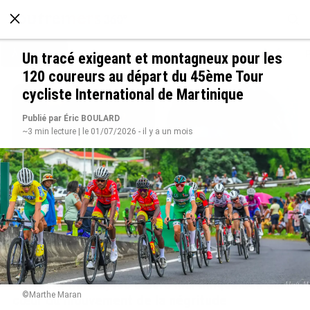
À LA UNE
POLITIQUE
ECONOMIE
SOCIÉTÉ
Un tracé exigeant et montagneux pour les
120 coureurs au départ du 45ème Tour
cycliste International de Martinique
Publié par Éric BOULARD
~3 min lecture | le 01/07/2026 - il y a un mois
Grandes figures des Outre-mer : Jane et
Paulette Nardal, les sœurs martiniquaises au
©Marthe Maran
cœur du mouvement de la négritude